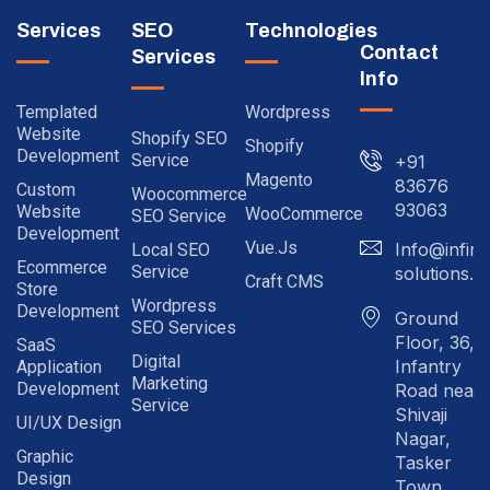
Services
SEO
Technologies
Contact
Services
Info
Templated
Wordpress
Website
Shopify SEO
Shopify
Development
Service
+91
Magento
83676
Custom
Woocommerce
93063
Website
WooCommerce
SEO Service
Development
Vue.js
Info@infinit
Local SEO
Ecommerce
Service
solutions.in
Craft CMS
Store
Wordpress
Development
Ground
SEO Services
Floor, 36,
SaaS
Digital
Infantry
Application
Marketing
Development
Road near
Service
Shivaji
UI/UX Design
Nagar,
Graphic
Tasker
Design
Town