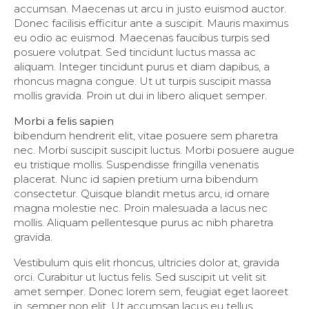
accumsan. Maecenas ut arcu in justo euismod auctor.
Donec facilisis efficitur ante a suscipit. Mauris maximus
eu odio ac euismod. Maecenas faucibus turpis sed
posuere volutpat. Sed tincidunt luctus massa ac
aliquam. Integer tincidunt purus et diam dapibus, a
rhoncus magna congue. Ut ut turpis suscipit massa
mollis gravida. Proin ut dui in libero aliquet semper.
Morbi a felis sapien
bibendum hendrerit elit, vitae posuere sem pharetra
nec. Morbi suscipit suscipit luctus. Morbi posuere augue
eu tristique mollis. Suspendisse fringilla venenatis
placerat. Nunc id sapien pretium urna bibendum
consectetur. Quisque blandit metus arcu, id ornare
magna molestie nec. Proin malesuada a lacus nec
mollis. Aliquam pellentesque purus ac nibh pharetra
gravida.
Vestibulum quis elit rhoncus, ultricies dolor at, gravida
orci. Curabitur ut luctus felis. Sed suscipit ut velit sit
amet semper. Donec lorem sem, feugiat eget laoreet
in, semper non elit. Ut accumsan lacus eu tellus