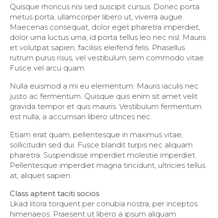
Quisque rhoncus nisi sed suscipit cursus. Donec porta
metus porta, ullamcorper libero ut, viverra augue.
Maecenas consequat, dolor eget pharetra imperdiet,
dolor urna luctus urna, id porta tellus leo nec nisl. Mauris
et volutpat sapien, facilisis eleifend felis. Phasellus
rutrum purus risus, vel vestibulum sem commodo vitae.
Fusce vel arcu quam.
Nulla euismod a mi eu elementum. Mauris iaculis nec
justo ac fermentum. Quisque quis enim sit amet velit
gravida tempor et quis mauris. Vestibulum fermentum
est nulla, a accumsan libero ultrices nec.
Etiam erat quam, pellentesque in maximus vitae,
sollicitudin sed dui. Fusce blandit turpis nec aliquam
pharetra. Suspendisse imperdiet molestie imperdiet.
Pellentesque imperdiet magna tincidunt, ultricies tellus
at, aliquet sapien.
Class aptent taciti socios
Lkad litora torquent per conubia nostra, per inceptos
himenaeos. Praesent ut libero a ipsum aliquam