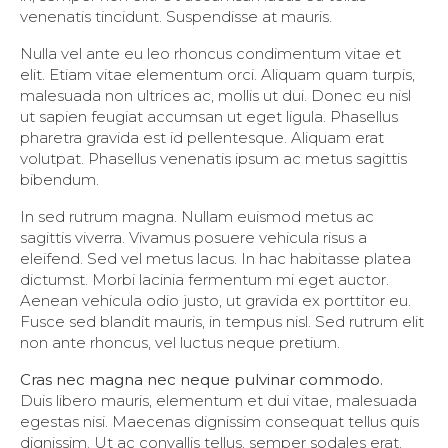
venenatis tincidunt. Suspendisse at mauris.
Nulla vel ante eu leo rhoncus condimentum vitae et
elit. Etiam vitae elementum orci. Aliquam quam turpis,
malesuada non ultrices ac, mollis ut dui. Donec eu nisl
ut sapien feugiat accumsan ut eget ligula. Phasellus
pharetra gravida est id pellentesque. Aliquam erat
volutpat. Phasellus venenatis ipsum ac metus sagittis
bibendum.
In sed rutrum magna. Nullam euismod metus ac
sagittis viverra. Vivamus posuere vehicula risus a
eleifend. Sed vel metus lacus. In hac habitasse platea
dictumst. Morbi lacinia fermentum mi eget auctor.
Aenean vehicula odio justo, ut gravida ex porttitor eu.
Fusce sed blandit mauris, in tempus nisl. Sed rutrum elit
non ante rhoncus, vel luctus neque pretium.
Cras nec magna nec neque pulvinar commodo.
Duis libero mauris, elementum et dui vitae, malesuada
egestas nisi. Maecenas dignissim consequat tellus quis
dignissim. Ut ac convallis tellus, semper sodales erat.