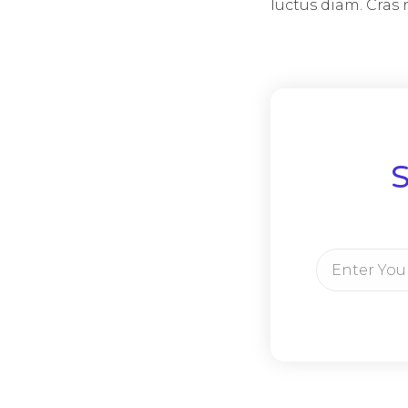
luctus diam. Cras ni
S