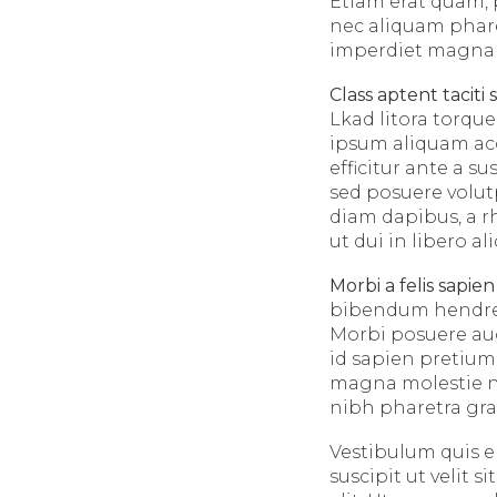
Etiam erat quam, p
nec aliquam phare
imperdiet magna ti
Class aptent taciti 
Lkad litora torqu
ipsum aliquam acc
efficitur ante a 
sed posuere volut
diam dapibus, a r
ut dui in libero a
Morbi a felis sapien
bibendum hendrerit
Morbi posuere aug
id sapien pretium
magna molestie ne
nibh pharetra gra
Vestibulum quis eli
suscipit ut velit 