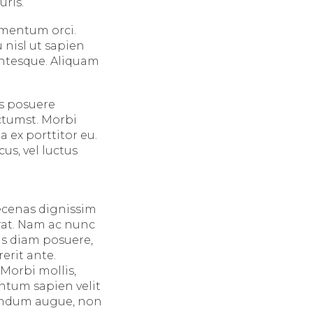
uris.
ementum orci.
 nisl ut sapien
entesque. Aliquam
us posuere
ictumst. Morbi
 ex porttitor eu.
us, vel luctus
aecenas dignissim
erat. Nam ac nunc
is diam posuere,
erit ante.
 Morbi mollis,
entum sapien velit
bendum augue, non