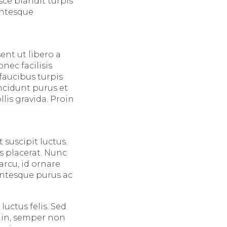
sce blandit turpis
entesque
ent ut libero a
ec facilisis
faucibus turpis
ncidunt purus et
lis gravida. Proin
suscipit luctus.
s placerat. Nunc
rcu, id ornare
entesque purus ac
luctus felis. Sed
t in, semper non