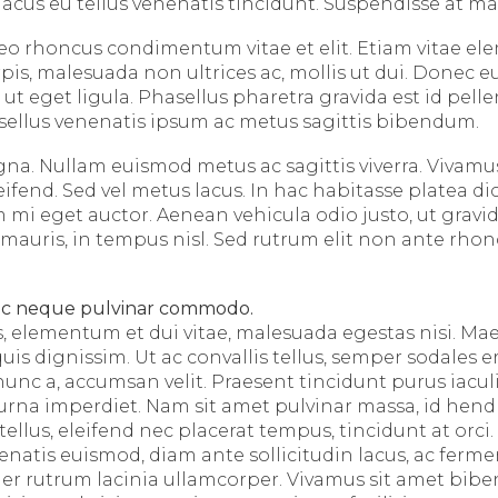
lacus eu tellus venenatis tincidunt. Suspendisse at ma
 leo rhoncus condimentum vitae et elit. Etiam vitae el
s, malesuada non ultrices ac, mollis ut dui. Donec eu
ut eget ligula. Phasellus pharetra gravida est id pell
asellus venenatis ipsum ac metus sagittis bibendum.
na. Nullam euismod metus ac sagittis viverra. Vivam
leifend. Sed vel metus lacus. In hac habitasse platea d
mi eget auctor. Aenean vehicula odio justo, ut gravida
mauris, in tempus nisl. Sed rutrum elit non ante rhonc
ec neque pulvinar commodo.
s, elementum et dui vitae, malesuada egestas nisi. M
uis dignissim. Ut ac convallis tellus, semper sodales 
nunc a, accumsan velit. Praesent tincidunt purus iacul
na imperdiet. Nam sit amet pulvinar massa, id hendr
tellus, eleifend nec placerat tempus, tincidunt at orci.
enatis euismod, diam ante sollicitudin lacus, ac ferm
er rutrum lacinia ullamcorper. Vivamus sit amet bi