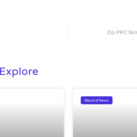
Do PPC Ninj
Explore
Beyond News