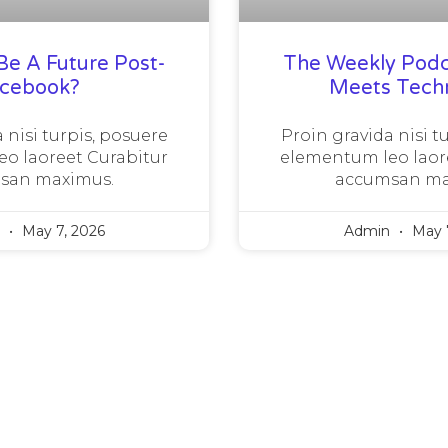
Be A Future Post-
The Weekly Podc
acebook?
Meets Tech
 nisi turpis, posuere
Proin gravida nisi t
o laoreet Curabitur
elementum leo laor
san maximus.
accumsan ma
n
May 7, 2026
Admin
May 7