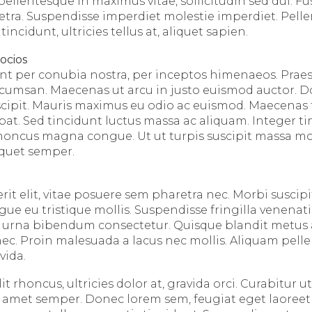
ellentesque in maximus vitae, sollicitudin sed dui. Fu
tra. Suspendisse imperdiet molestie imperdiet. Pell
ncidunt, ultricies tellus at, aliquet sapien.
socios
ent per conubia nostra, per inceptos himenaeos. Praes
umsan. Maecenas ut arcu in justo euismod auctor. Don
suscipit. Mauris maximus eu odio ac euismod. Maecenas 
pat. Sed tincidunt luctus massa ac aliquam. Integer ti
honcus magna congue. Ut ut turpis suscipit massa mol
liquet semper.
 elit, vitae posuere sem pharetra nec. Morbi suscipit 
ue eu tristique mollis. Suspendisse fringilla venenati
 urna bibendum consectetur. Quisque blandit metus a
c. Proin malesuada a lacus nec mollis. Aliquam pell
vida.
t rhoncus, ultricies dolor at, gravida orci. Curabitur ut 
sit amet semper. Donec lorem sem, feugiat eget laoree