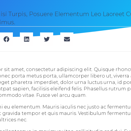
Nisi Turpis, Posuere Elementum Leo Laoreet C
imus.
 sit amet, consectetur adipiscing elit. Quisque rhoncu
Donec porta metus porta, ullamcorper libero ut, viver
get pharetra imperdiet, dolor urna luctus urna, id por
utpat sapien, facilisis eleifend felis. Phasellus rutrum p
ommodo vitae. Fusce vel arcu quam.
i eu elementum. Mauris iaculis nec justo ac ferment
it gravida tempor et quis mauris. Vestibulum fermentum
ltrices nec.