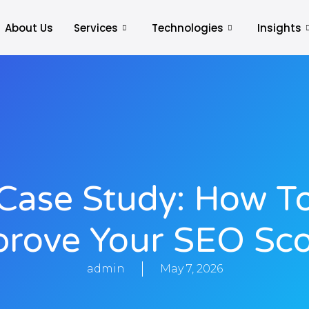
About Us
Services
Technologies
Insights
Case Study: How T
prove Your SEO Sco
admin
May 7, 2026