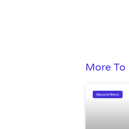
More To 
Beyond News