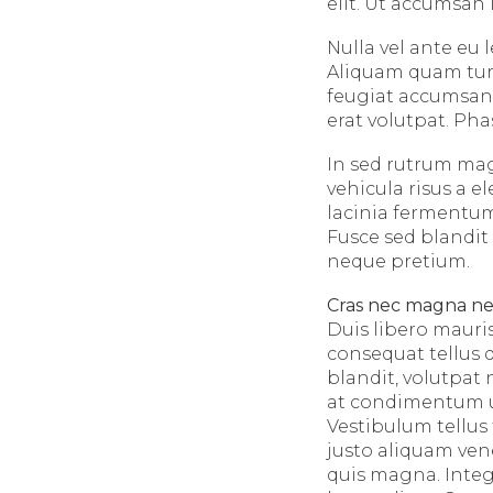
elit. Ut accumsan 
Nulla vel ante eu
Aliquam quam turpi
feugiat accumsan 
erat volutpat. Ph
In sed rutrum mag
vehicula risus a e
lacinia fermentum 
Fusce sed blandit 
neque pretium.
Cras nec magna n
Duis libero mauri
consequat tellus q
blandit, volutpat 
at condimentum ur
Vestibulum tellus 
justo aliquam ven
quis magna. Integ