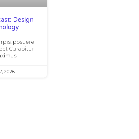
ast: Design
nology
urpis, posuere
eet Curabitur
ximus.
, 2026