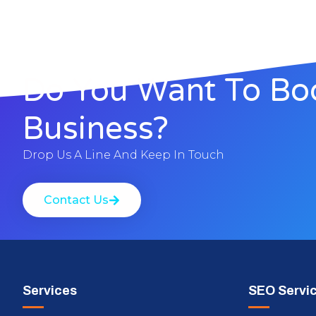
Do You Want To Bo
Business?
Drop Us A Line And Keep In Touch
Contact Us
Services
SEO Servi