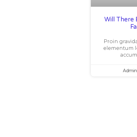
Will There 
F
Proin gravida
elementum le
accum
Admi