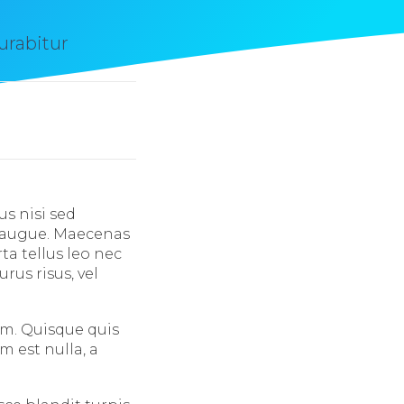
urabitur
s nisi sed
ra augue. Maecenas
ta tellus leo nec
urus risus, vel
um. Quisque quis
 est nulla, a