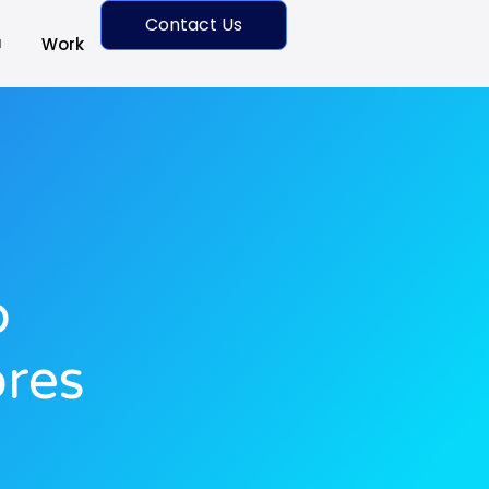
Contact Us
Work
o
res